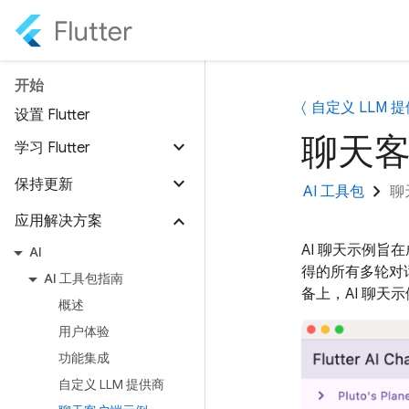
开始
自定义 LLM 
设置 Flutter
聊天
学习 Flutter
保持更新
chevron_right
AI 工具包
聊
应用解决方案
AI 聊天示例旨在成
AI
得的所有多轮对
AI 工具包指南
备上，AI 聊天
概述
用户体验
功能集成
自定义 LLM 提供商